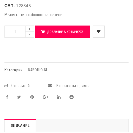
СЕП:
128845
Мъниста тип кабошон за лепене
ДОБАВЯНЕ В КОЛИЧКАТА
    Добави в любими
Категории:
КАБОШОНИ
Отпечатай
Изпрати на приятел
ОПИСАНИЕ