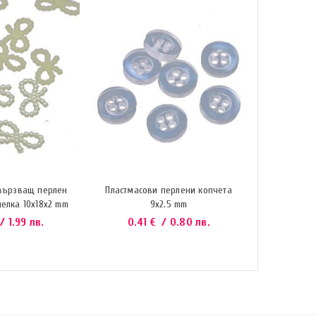
Пластмасов
0.41
свързващ перлен
Пластмасови перлени копчета
елка 10х18х2 mm
9х2.5 mm
/ 1.99 лв.
0.41
€
/ 0.80 лв.