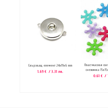
а тип конус
ОРТЕ
9 лв.
Пластмасови св
Свързващ елемент 24х19х6 mm
снежинка 15x15
1.69
€
/ 3.31 лв.
0.61
€
/ 