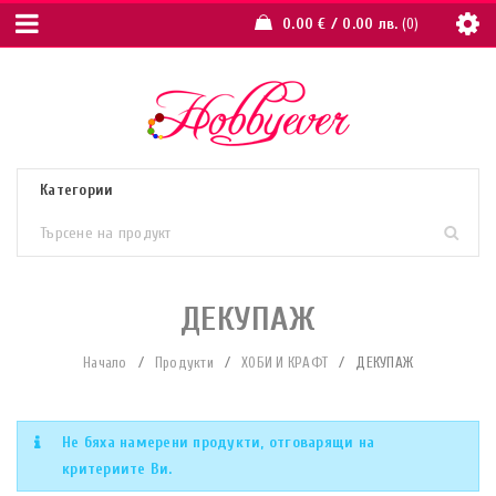
0.00
€
/ 0.00 лв.
0
ДЕКУПАЖ
Начало
/
Продукти
/
ХОБИ И КРАФТ
/
ДЕКУПАЖ
Не бяха намерени продукти, отговарящи на
критериите Ви.