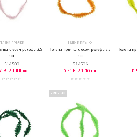
ТЕЛЕНИ ПРЪЧКИ
ТЕЛЕНИ ПРЪЧКИ
ъчка с осем релефа 2.5
Телена пръчка с осем релефа 2.5
Телена пр
cm
cm
514509
514506
51
€
/ 1.00 лв.
0.51
€
/ 1.00 лв.
0.
ИЗЧЕРПАН