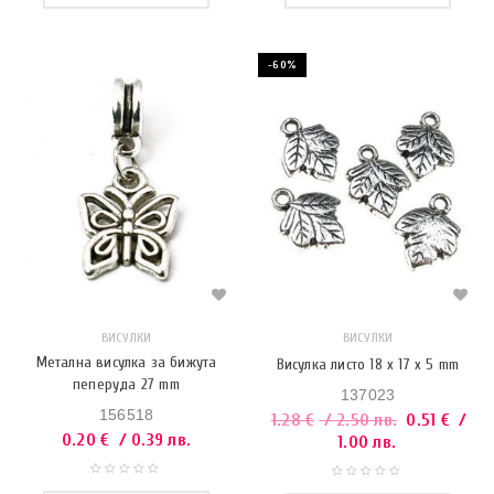
-60%
ВИСУЛКИ
ВИСУЛКИ
Метална висулка за бижута
Висулка листо 18 х 17 х 5 mm
пеперуда 27 mm
137023
156518
1.28
€
/ 2.50 лв.
0.51
€
/
0.20
€
/ 0.39 лв.
1.00 лв.