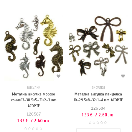
ВИСУЛКИ
ВИСУЛКИ
Метална висулка морско
Метална висулка панделка
конче13~38.5×5~21×2~3 mm
10~29.5×8~32×1~4 mm АСОРТЕ
АСОРТЕ
126584
126587
1.33
€
/ 2.60 лв.
1.33
€
/ 2.60 лв.