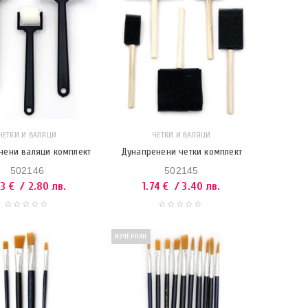
ЧЕТКИ И ВАЛЯЦИ
ЧЕТКИ И ВАЛЯЦИ
нени валяци комплект
Дунапренени четки комплект
502146
502145
43
€
/ 2.80 лв.
1.74
€
/ 3.40 лв.
ИЗЧЕРПАН