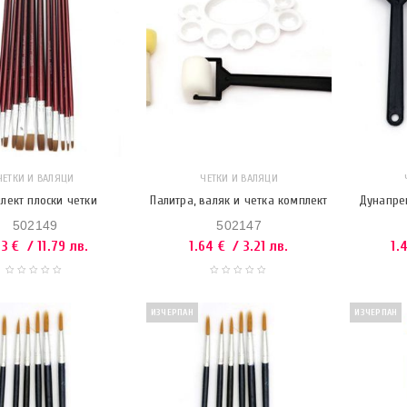
ЧЕТКИ И ВАЛЯЦИ
ЧЕТКИ И ВАЛЯЦИ
лект плоски четки
Палитра, валяк и четка комплект
Дунапре
502149
502147
03
€
/ 11.79 лв.
1.64
€
/ 3.21 лв.
1.
ИЗЧЕРПАН
ИЗЧЕРПАН