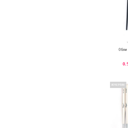
Обли 
0.
ИЗЧЕРПАН