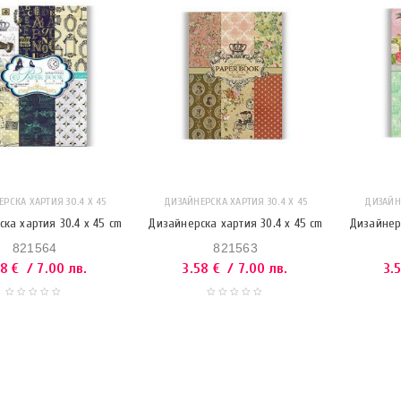
РСКА ХАРТИЯ 30.4 X 45
ДИЗАЙНЕРСКА ХАРТИЯ 30.4 X 45
ДИЗАЙНЕ
ка хартия 30.4 x 45 cm
Дизайнерска хартия 30.4 x 45 cm
Дизайнерс
821564
821563
58
€
/ 7.00 лв.
3.58
€
/ 7.00 лв.
3.