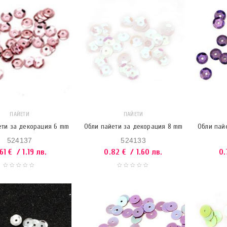
ПАЙЕТИ
ПАЙЕТИ
ети за декорация 6 mm
Обли пайети за декорация 8 mm
Обли пай
524137
524133
.61
€
/ 1.19 лв.
0.82
€
/ 1.60 лв.
0