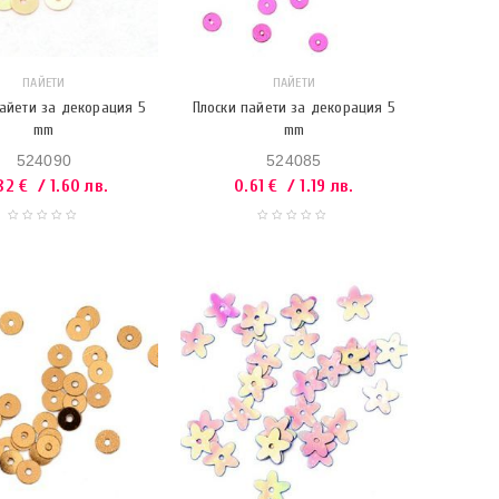
ПАЙЕТИ
ПАЙЕТИ
пайети за декорация 5
Плоски пайети за декорация 5
mm
mm
524090
524085
82
€
/ 1.60 лв.
0.61
€
/ 1.19 лв.