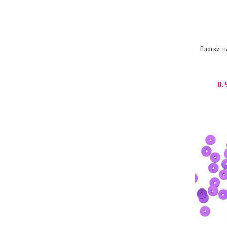
Плоски п
0.