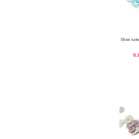
Обли пай
0.