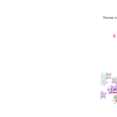
Плоски п
0