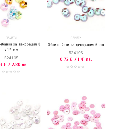
ПАЙЕТИ
ПАЙЕТИ
мбанка за декорация 8
Обли пайети за декорация 6 mm
х 1.5 mm
524103
524105
0.72
€
/ 1.41 лв.
43
€
/ 2.80 лв.