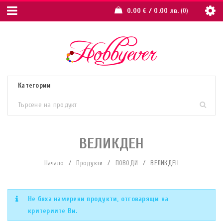
0.00
€
/ 0.00 лв.
0
ВЕЛИКДЕН
Начало
/
Продукти
/
ПОВОДИ
/
ВЕЛИКДЕН
Не бяха намерени продукти, отговарящи на
критериите Ви.