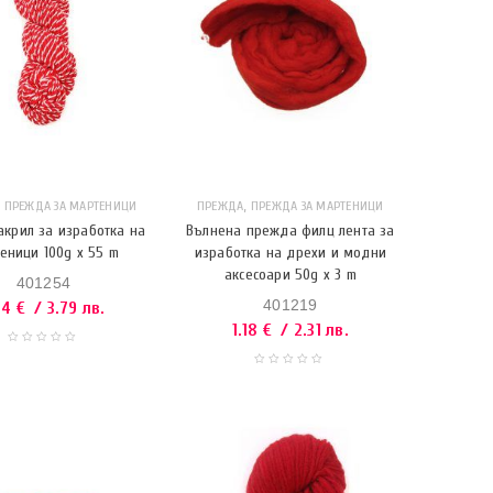
,
,
ПРЕЖДА ЗА МАРТЕНИЦИ
ПРЕЖДА
ПРЕЖДА ЗА МАРТЕНИЦИ
крил за изработка на
Вълнена прежда филц лента за
еници 100g x 55 m
изработка на дрехи и модни
аксесоари 50g x 3 m
401254
401219
94
€
/ 3.79 лв.
1.18
€
/ 2.31 лв.