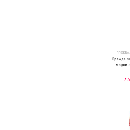
ПРЕЖДА
Прежда за
модни а
7.