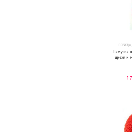
ПРЕЖДА
Памучна п
дрехи и м
1.