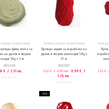
,
,
ПРЕЖДА ЗА МАРТЕНИЦИ
ПРЕЖДА
ПРЕЖДА ЗА МАРТЕНИЦИ
ПРЕЖДА
прежда филц лента за
Прежда акрил за изработка на
Прежд
ка на дрехи и модни
дрехи и модни аксесоари 50g x
изработ
есоари 50g x 3 m
27 m
акс
401218
401187
18
€
/ 2.31 лв.
1.12
€
/ 2.19 лв.
0.90
€
/
1.12
€
/
1.76 лв.
-25%