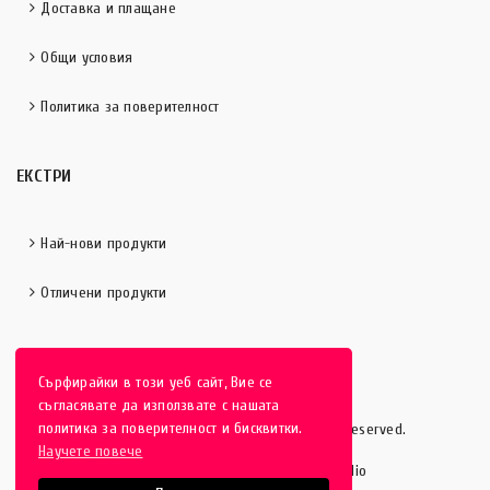
Доставка и плащане
Общи условия
Политика за поверителност
ЕКСТРИ
Най-нови продукти
Отличени продукти
Сърфирайки в този уеб сайт, Вие се
съгласявате да използвате с нашата
политика за поверителност и бисквитки.
HobbyEver.com
© 2016-2025 - All rights reserved.
Научете повече
Изработка на уеб сайт от Vipe Studio