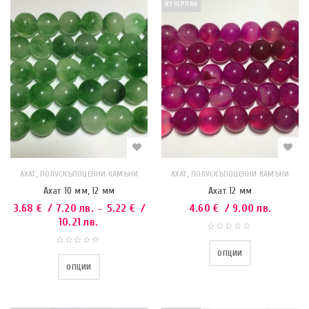
ИЗЧЕРПАН
,
,
АХАТ
ПОЛУСКЪПОЦЕННИ КАМЪНИ
АХАТ
ПОЛУСКЪПОЦЕННИ КАМЪНИ
Ахат 10 мм, 12 мм
Ахат 12 мм
3.68
€
/ 7.20 лв.
5.22
€
/
4.60
€
/ 9.00 лв.
–
10.21 лв.
ОПЦИИ
ОПЦИИ