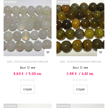
ИЗЧЕРПАН
ИЗЧЕРПАН
,
,
АХАТ
ПОЛУСКЪПОЦЕННИ КАМЪНИ
АХАТ
ПОЛУСКЪПОЦЕННИ КАМЪНИ
Ахат 12 мм
Ахат 12 мм
4.60
€
/ 9.00 лв.
3.48
€
/ 6.81 лв.
ОПЦИИ
ОПЦИИ
ИЗЧЕРПАН
ИЗЧЕРПАН