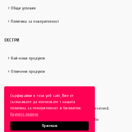
Общи условия
Политика за поверителност
ЕКСТРИ
Най-нови продукти
Отличени продукти
Сърфирайки в този уеб сайт, Вие се
съгласявате да използвате с нашата
политика за поверителност и бисквитки.
HobbyEver.com
© 2016-2025 - All rights reserved.
Научете повече
Изработка на уеб сайт от Vipe Studio
Приемам