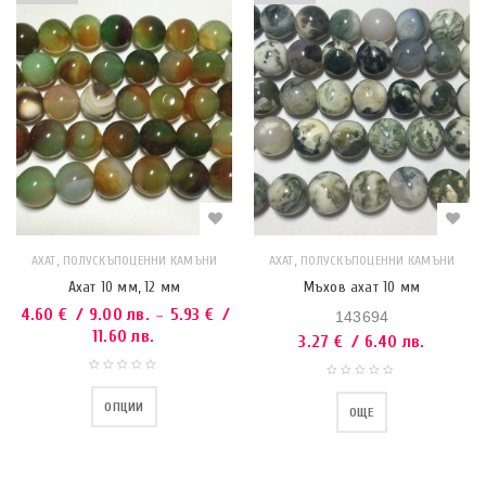
,
,
АХАТ
ПОЛУСКЪПОЦЕННИ КАМЪНИ
АХАТ
ПОЛУСКЪПОЦЕННИ КАМЪНИ
Ахат 10 мм, 12 мм
Мъхов ахат 10 мм
4.60
€
/ 9.00 лв.
5.93
€
/
–
143694
11.60 лв.
3.27
€
/ 6.40 лв.
ОПЦИИ
ОЩЕ