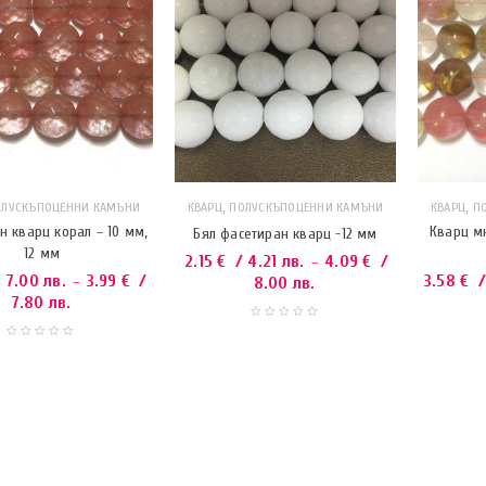
,
,
ОЛУСКЪПОЦЕННИ КАМЪНИ
КВАРЦ
ПОЛУСКЪПОЦЕННИ КАМЪНИ
КВАРЦ
П
н кварц корал – 10 мм,
Кварц мн
Бял фасетиран кварц -12 мм
12 мм
2.15
€
/ 4.21 лв.
4.09
€
/
–
 7.00 лв.
3.99
€
/
3.58
€
/
–
8.00 лв.
7.80 лв.