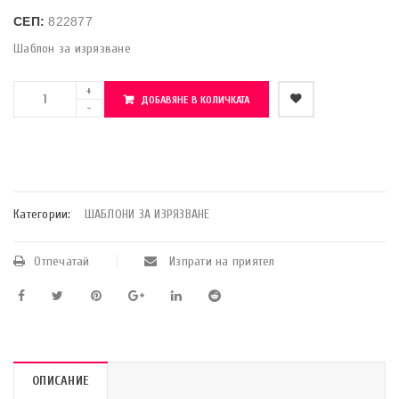
СЕП:
822877
Шаблон за изрязване
ДОБАВЯНЕ В КОЛИЧКАТА
    Добави в любими
Категории:
ШАБЛОНИ ЗА ИЗРЯЗВАНЕ
Отпечатай
Изпрати на приятел
ОПИСАНИЕ