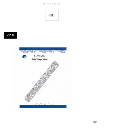
ОЩЕ
-30%