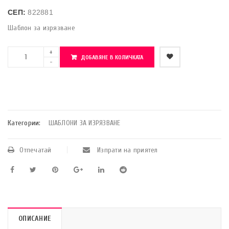
СЕП:
822881
Шаблон за изрязване
ДОБАВЯНЕ В КОЛИЧКАТА
    Добави в любими
Категории:
ШАБЛОНИ ЗА ИЗРЯЗВАНЕ
Отпечатай
Изпрати на приятел
ОПИСАНИЕ