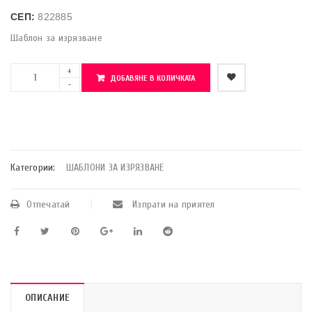
СЕП:
822885
Шаблон за изрязване
ДОБАВЯНЕ В КОЛИЧКАТА
    Добави в любими
Категории:
ШАБЛОНИ ЗА ИЗРЯЗВАНЕ
Отпечатай
Изпрати на приятел
ОПИСАНИЕ