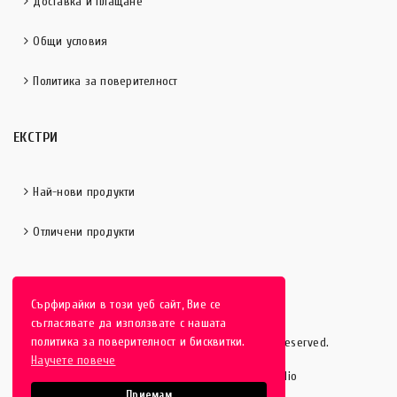
Доставка и плащане
Общи условия
Политика за поверителност
ЕКСТРИ
Най-нови продукти
Отличени продукти
Сърфирайки в този уеб сайт, Вие се
съгласявате да използвате с нашата
политика за поверителност и бисквитки.
HobbyEver.com
© 2016-2025 - All rights reserved.
Научете повече
Изработка на уеб сайт от Vipe Studio
Приемам