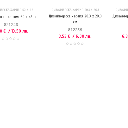
ЕРСКА ХАРТИЯ 60 X 42
ДИЗАЙНЕРСКА ХАРТИЯ 20.3 Х 20.3
ДИЗАЙНЕ
Дизайнерска хартия 20.3 x 20.3
Дизайнер
ска хартия 60 x 42 cm
см
821246
812259
90
€
/ 13.50 лв.
3.53
€
/ 6.90 лв.
6.