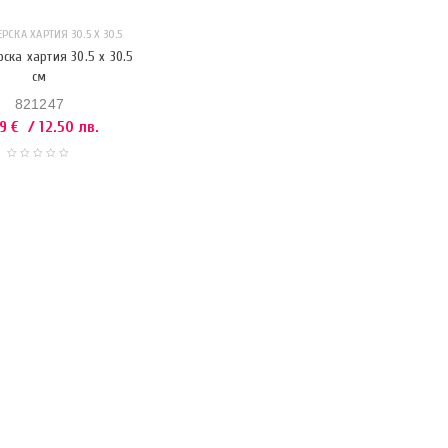
РСКА ХАРТИЯ 30.5 Х 30.5
ска хартия 30.5 x 30.5
см
821247
39
€
/ 12.50 лв.