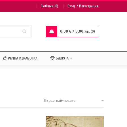
/
Любими (0)
Вход
Регистрация
0.00
€
/ 0.00 лв.
0
РЪЧНА ИЗРАБОТКА
БИЖУТА
Първо най-новите