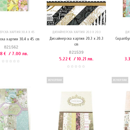
РСКА ХАРТИЯ 30.4 X 45
ДИЗАЙНЕРСКА ХАРТИЯ 20.3 Х 20.3
ДИ
Дизайнерска хартия 20.3 x 20.3
Скрапбу
ка хартия 30.4 x 45 cm
cm
821562
821539
58
€
/ 7.00 лв.
5.22
€
/ 10.21 лв.
3.
ИЗЧЕРПАН
ИЗЧЕРПАН