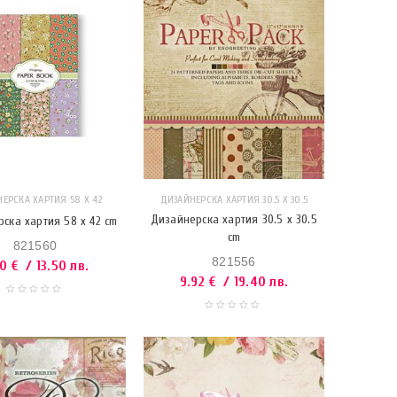
ЕРСКА ХАРТИЯ 58 X 42
ДИЗАЙНЕРСКА ХАРТИЯ 30.5 Х 30.5
Дизайнерска хартия 30.5 x 30.5
ска хартия 58 x 42 cm
cm
821560
821556
90
€
/ 13.50 лв.
9.92
€
/ 19.40 лв.