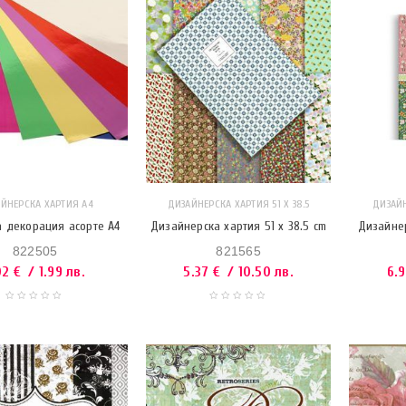
ЙНЕРСКА ХАРТИЯ А4
ДИЗАЙНЕРСКА ХАРТИЯ 51 X 38.5
ДИЗАЙН
а декорация асорте A4
Дизайнерска хартия 51 x 38.5 cm
Дизайнер
822505
821565
02
€
/ 1.99 лв.
5.37
€
/ 10.50 лв.
6.