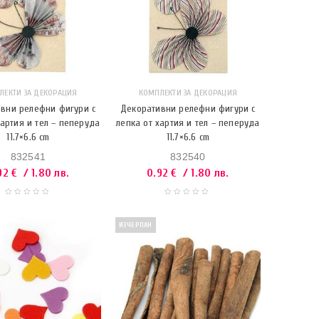
ЛЕКТИ ЗА ДЕКОРАЦИЯ
КОМПЛЕКТИ ЗА ДЕКОРАЦИЯ
вни релефни фигури с
Декоративни релефни фигури с
хартия и тел – пеперуда
лепка от хартия и тел – пеперуда
11.7×6.6 cm
11.7×6.6 cm
832541
832540
92
€
/ 1.80 лв.
0.92
€
/ 1.80 лв.
ИЗЧЕРПАН