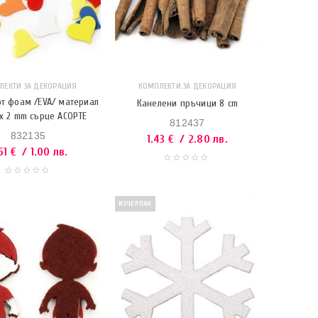
ЛЕКТИ ЗА ДЕКОРАЦИЯ
КОМПЛЕКТИ ЗА ДЕКОРАЦИЯ
т фоам /EVA/ материал
Канелени пръчици 8 cm
 x 2 mm сърце АСОРТЕ
812437
832135
1.43
€
/ 2.80 лв.
51
€
/ 1.00 лв.
ИЗЧЕРПАН