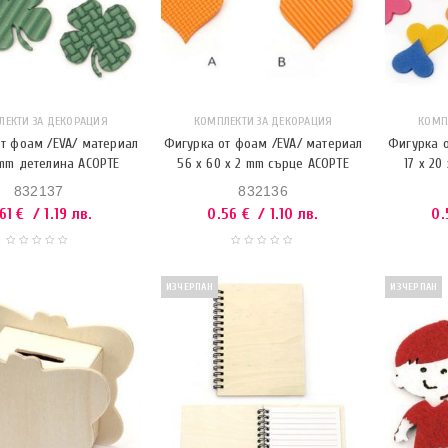
ЛЕКТИ ЗА ДЕКОРАЦИЯ
КОМПЛЕКТИ ЗА ДЕКОРАЦИЯ
КОМП
т фоам /EVA/ материал
Фигурка от фоам /EVA/ материал
Фигурка о
 mm детелина АСОРТЕ
56 x 60 x 2 mm сърце АСОРТЕ
17 x 20
832137
832136
.61
€
/ 1.19 лв.
0.56
€
/ 1.10 лв.
0.
ИЗЧЕРПАН
ИЗЧЕРПАН