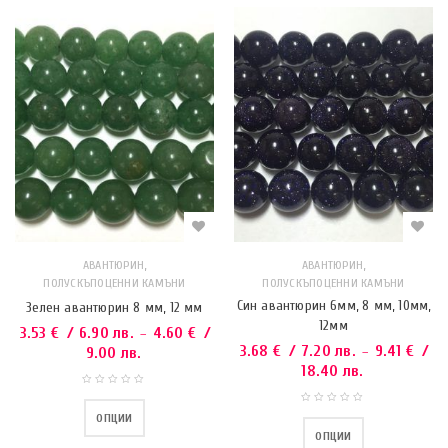
,
,
АВАНТЮРИН
АВАНТЮРИН
ПОЛУСКЪПОЦЕННИ КАМЪНИ
ПОЛУСКЪПОЦЕННИ КАМЪНИ
Син авантюрин 6мм, 8 мм, 10мм,
Зелен авантюрин 8 мм, 12 мм
12мм
3.53
€
/ 6.90 лв.
4.60
€
/
–
3.68
€
/ 7.20 лв.
9.41
€
/
–
9.00 лв.
18.40 лв.
ОПЦИИ
ОПЦИИ