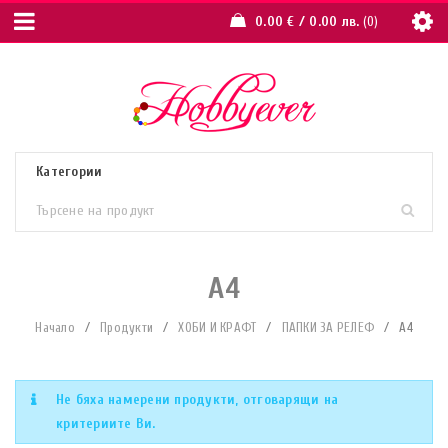
0.00
€
/ 0.00 лв.
0
А4
Начало
/
Продукти
/
ХОБИ И КРАФТ
/
ПАПКИ ЗА РЕЛЕФ
/
А4
Не бяха намерени продукти, отговарящи на
критериите Ви.