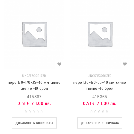
UNCATEGORIZED
UNCATEGORIZED
перо 120~170×35~40 мм синьо
перо 120~170×35~40 мм синьо
светло -10 броя
тъмно -10 броя
415367
415365
0.51
€
/ 1.00 лв.
0.51
€
/ 1.00 лв.
ДОБАВЯНЕ В КОЛИЧКАТА
ДОБАВЯНЕ В КОЛИЧКАТА