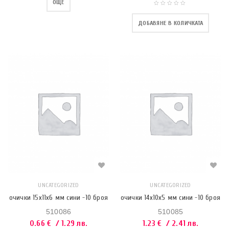
ОЩЕ
ДОБАВЯНЕ В КОЛИЧКАТА
UNCATEGORIZED
UNCATEGORIZED
очички 15x11x6 мм сини -10 броя
очички 14x10x5 мм сини -10 броя
510086
510085
0.66
€
/ 1.29 лв.
1.23
€
/ 2.41 лв.