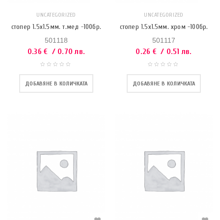
UNCATEGORIZED
UNCATEGORIZED
стопер 1.5х1.5мм. т.мед -100бр.
стопер 1.5х1.5мм. хром -100бр.
501118
501117
0.36
€
/ 0.70 лв.
0.26
€
/ 0.51 лв.
ДОБАВЯНЕ В КОЛИЧКАТА
ДОБАВЯНЕ В КОЛИЧКАТА