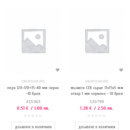
UNCATEGORIZED
UNCATEGORIZED
перо 120~170×35~40 мм черно
мънисто ССВ сърце 17x15x5 мм
-10 броя
отвор 1 мм червено – 10 броя
415363
133799
0.51
€
/ 1.00 лв.
1.28
€
/ 2.50 лв.
ДОБАВЯНЕ В КОЛИЧКАТА
ДОБАВЯНЕ В КОЛИЧКАТА