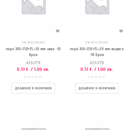
UNCATEGORIZED
UNCATEGORIZED
перо 100~150×15~20 мм сиво -10
перо 100~150×15~20 мм индиго
броя
-10 броя
415379
415378
0.51
€
/ 1.00 лв.
0.51
€
/ 1.00 лв.
ДОБАВЯНЕ В КОЛИЧКАТА
ДОБАВЯНЕ В КОЛИЧКАТА