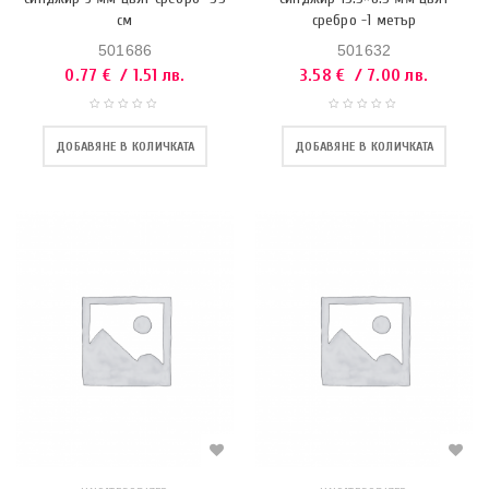
см
сребро -1 метър
501686
501632
0.77
€
/ 1.51 лв.
3.58
€
/ 7.00 лв.
ДОБАВЯНЕ В КОЛИЧКАТА
ДОБАВЯНЕ В КОЛИЧКАТА