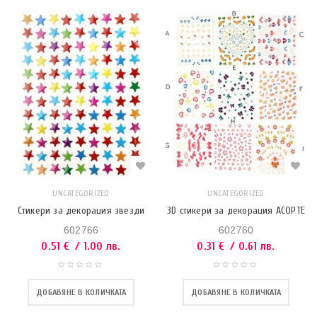
UNCATEGORIZED
UNCATEGORIZED
Стикери за декорация звезди
3D стикери за декорация АСОРТЕ
602766
602760
0.51
€
/ 1.00 лв.
0.31
€
/ 0.61 лв.
ДОБАВЯНЕ В КОЛИЧКАТА
ДОБАВЯНЕ В КОЛИЧКАТА