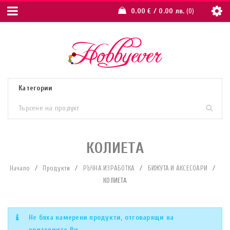
0.00
€
/ 0.00 лв.
0
КОЛИЕТА
Начало
/
Продукти
/
РЪЧНА ИЗРАБОТКА
/
БИЖУТА И АКСЕСОАРИ
/
КОЛИЕТА
Не бяха намерени продукти, отговарящи на
критериите Ви.