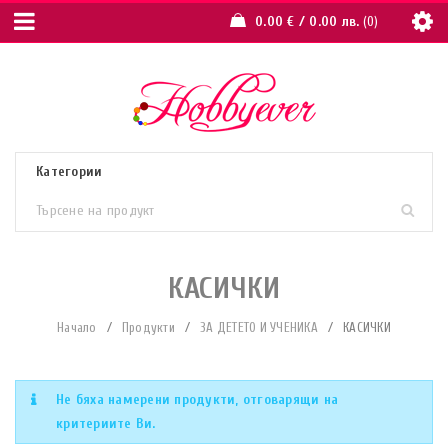
0.00
€
/ 0.00 лв.
0
КАСИЧКИ
Начало
/
Продукти
/
ЗА ДЕТЕТО И УЧЕНИКА
/
КАСИЧКИ
Не бяха намерени продукти, отговарящи на
критериите Ви.