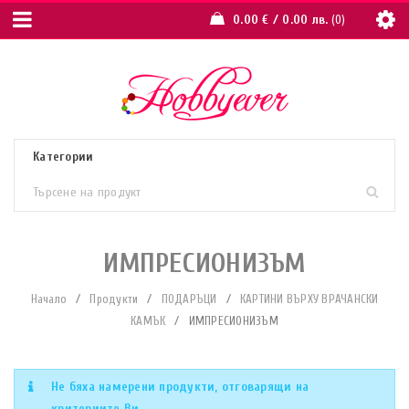
0.00
€
/ 0.00 лв.
0
ИМПРЕСИОНИЗЪМ
Начало
/
Продукти
/
ПОДАРЪЦИ
/
КАРТИНИ ВЪРХУ ВРАЧАНСКИ
КАМЪК
/
ИМПРЕСИОНИЗЪМ
Не бяха намерени продукти, отговарящи на
критериите Ви.