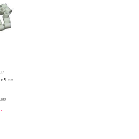
СТА
 x 5 mm
ция
.