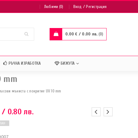
/
Любими (0)
Вход
Регистрация
0.00
€
/ 0.00 лв.
0
РЪЧНА ИЗРАБОТКА
БИЖУТА
0 mm
асови мъниста с покритие UV 10 mm
/ 0.80 лв.
ПАН
9007