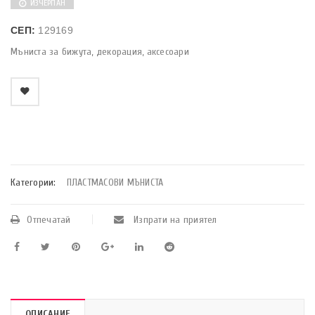
ИЗЧЕРПАН
СЕП:
129169
Мъниста за бижута, декорация, аксесоари
    Добави в любими
Категории:
ПЛАСТМАСОВИ МЪНИСТА
Отпечатай
Изпрати на приятел
ОПИСАНИЕ