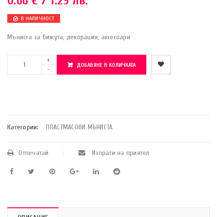
0.66
€
/ 1.29 лв.
В НАЛИЧНОСТ
Мъниста за бижута, декорация, аксесоари
ДОБАВЯНЕ В КОЛИЧКАТА
    Добави в любими
Категории:
ПЛАСТМАСОВИ МЪНИСТА
Отпечатай
Изпрати на приятел