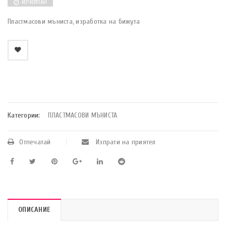
ИЗЧЕРПАН
Пластмасови мъниста, изработка на бижута
    Добави в любими
Категории:
ПЛАСТМАСОВИ МЪНИСТА
Отпечатай
Изпрати на приятел
ОПИСАНИЕ