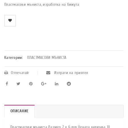
Пластмасови мъниста, изработка на бижута
    Добави в любими
Категории:
ПЛАСТМАСОВИ МЪНИСТА
Отпечатай
Изпрати на приятел
ОПИСАНИЕ
Пластмасови мъниста Размер 7 x 6 mm Цената включва 10