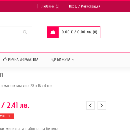
/
Любими (0)
Вход
Регистрация
0.00
€
/ 0.00 лв.
0
РЪЧНА ИЗРАБОТКА
БИЖУТА
m
стмасови мъниста 28 x 16 x 4 mm
/ 2.41 лв.
ИЧНОСТ
ви мъниста, изработка на бижута