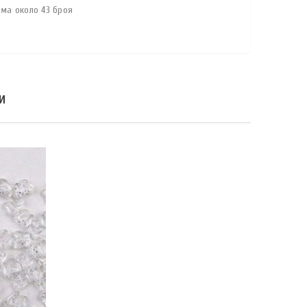
ама около 43 броя
И