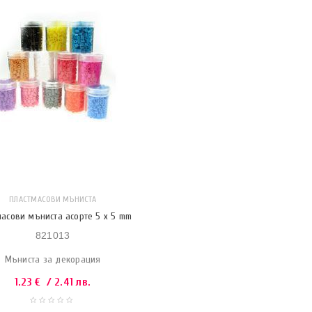
ПЛАСТМАСОВИ МЪНИСТА
масови мъниста асорте 5 x 5 mm
821013
Мъниста за декорация
1.23
€
/ 2.41 лв.