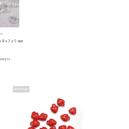
ТА
 8 x 7 x 5 mm
бижута
.
ИЗЧЕРПАН