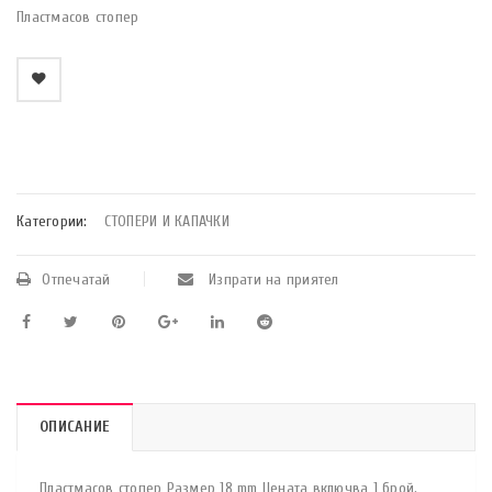
Пластмасов стопер
    Добави в любими
Категории:
СТОПЕРИ И КАПАЧКИ
Отпечатай
Изпрати на приятел
ОПИСАНИЕ
Пластмасов стопер Размер 18 mm Цената включва 1 брой.