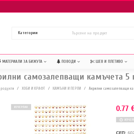
МАТЕРИАЛИ ЗА БИЖУТА
ПОВОДИ
ШЕВ И ПЛЕТИВО
рилни самозалепващи камъчета 5
Продукти
/
ХОБИ И КРАФТ
/
КАМЪНИ И ПЕРЛИ
/
Акрилни самозалепващи к
0.77
ИЗЧЕРПАН
ИЗЧЕР
СЕП:
60