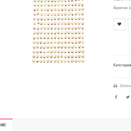
Акрилни 
    Добави в любими
Категории
Отпеч
НИЕ