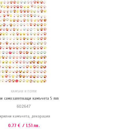
КАМЪНИ И ПЕРЛИ
ни самозалепващи камъчета 5 mm
602647
крилни камъчета, декорация
0.77
€
/ 1.51 лв.