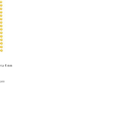
та 4 mm
ция