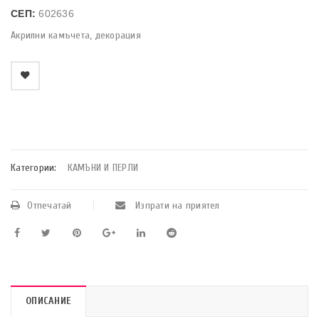
СЕП:
602636
Акрилни камъчета, декорация
    Добави в любими
Категории:
КАМЪНИ И ПЕРЛИ
Отпечатай
Изпрати на приятел
ОПИСАНИЕ