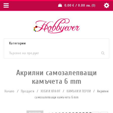
0.00
€
/ 0.00 лв.
0
Акрилни самозалепващи
камъчета 6 mm
Начало
/
Продукти
/
ХОБИ И КРАФТ
/
КАМЪНИ И ПЕРЛИ
/
Акрилни
самозалепващи камъчета 6 mm