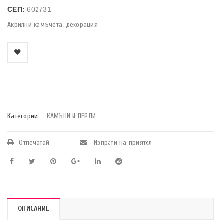
СЕП:
602731
Акрилни камъчета, декорация
    Добави в любими
Категории:
КАМЪНИ И ПЕРЛИ
Отпечатай
Изпрати на приятел
ОПИСАНИЕ