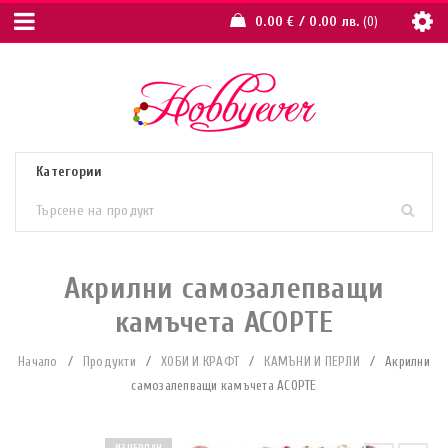
0.00
€
/ 0.00 лв.
0
Акрилни самозалепващи
камъчета АСОРТЕ
Начало
/
Продукти
/
ХОБИ И КРАФТ
/
КАМЪНИ И ПЕРЛИ
/
Акрилни
самозалепващи камъчета АСОРТЕ