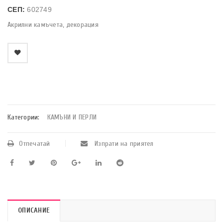
СЕП:
602749
Акрилни камъчета, декорация
    Добави в любими
Категории:
КАМЪНИ И ПЕРЛИ
Отпечатай
Изпрати на приятел
ОПИСАНИЕ