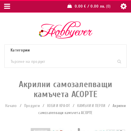
0.00
€
/ 0.00 лв.
0
Акрилни самозалепващи
камъчета АСОРТЕ
Начало
/
Продукти
/
ХОБИ И КРАФТ
/
КАМЪНИ И ПЕРЛИ
/
Акрилни
самозалепващи камъчета АСОРТЕ