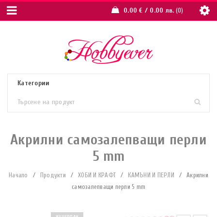
0.00
€
/ 0.00 лв.
0
Акрилни самозалепващи перли
5 mm
Начало
/
Продукти
/
ХОБИ И КРАФТ
/
КАМЪНИ И ПЕРЛИ
/
Акрилни
самозалепващи перли 5 mm