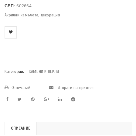
СЕП:
602664
Акрилни камъчета, декорация
    Добави в любими
Категории:
КАМЪНИ И ПЕРЛИ
Отпечатай
Изпрати на приятел
ОПИСАНИЕ