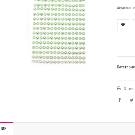
Акрилни 
    Добави в любими
Категории
Отпеч
НИЕ