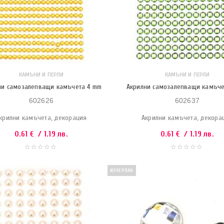
КАМЪНИ И ПЕРЛИ
КАМЪНИ И ПЕРЛИ
ни самозалепващи камъчета 4 mm
Акрилни самозалепващи камъче
602626
602637
крилни камъчета, декорация
Акрилни камъчета, декора
0.61
€
/ 1.19 лв.
0.61
€
/ 1.19 лв.
ИЗЧЕРПАН