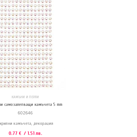
КАМЪНИ И ПЕРЛИ
ни самозалепващи камъчета 5 mm
602646
крилни камъчета, декорация
0.77
€
/ 1.51 лв.