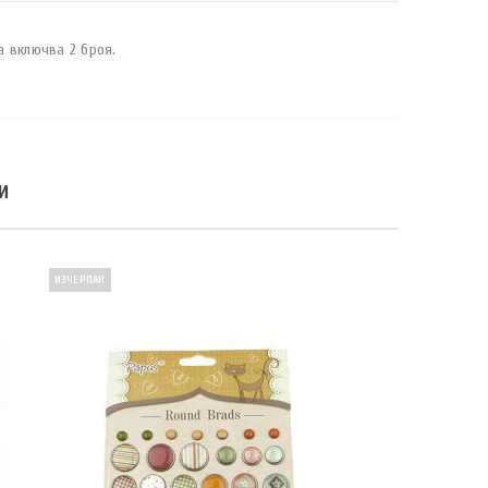
а включва 2 броя.
И
ИЗЧЕРПАН