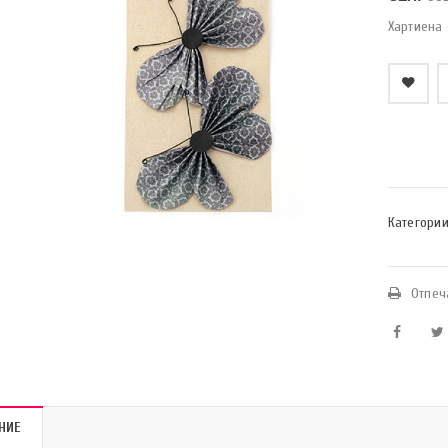
Хартиена 
    Добави в любими
Категории
Отпеч
НИЕ