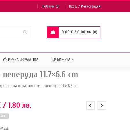
/
Любими (0)
Вход
Регистрация
0.00
€
/ 0.00 лв.
0
РЪЧНА ИЗРАБОТКА
БИЖУТА
пеперуда 11.7×6.6 cm
 с лепка от хартия и тел – пеперуда 11.7×6.6 cm
€
/ 1.80 лв.
ПАН
2544