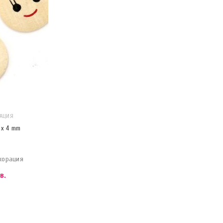
РАЦИЯ
 x 4 mm
корация
в.