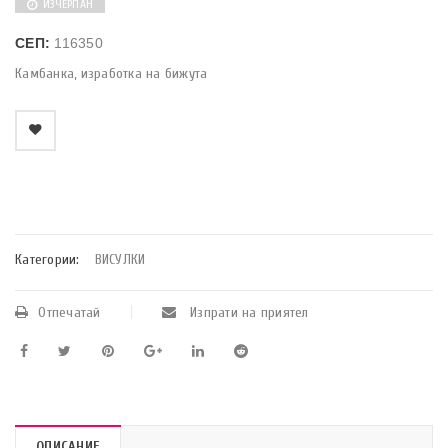
ИЗЧЕРПАН
СЕП:
116350
Камбанка, изработка на бижута
    Добави в любими
Категории:
ВИСУЛКИ
Отпечатай
Изпрати на приятел
ОПИСАНИЕ