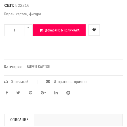
СЕП:
822216
Бирен картон, фигура
ДОБАВЯНЕ В КОЛИЧКАТА
    Добави в любими
Категории:
БИРЕН КАРТОН
Отпечатай
Изпрати на приятел
ОПИСАНИЕ