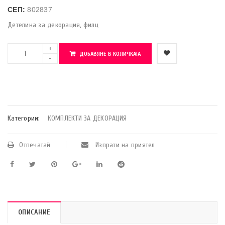
СЕП:
802837
Детелина за декорация, филц
ДОБАВЯНЕ В КОЛИЧКАТА
    Добави в любими
Категории:
КОМПЛЕКТИ ЗА ДЕКОРАЦИЯ
Отпечатай
Изпрати на приятел
ОПИСАНИЕ