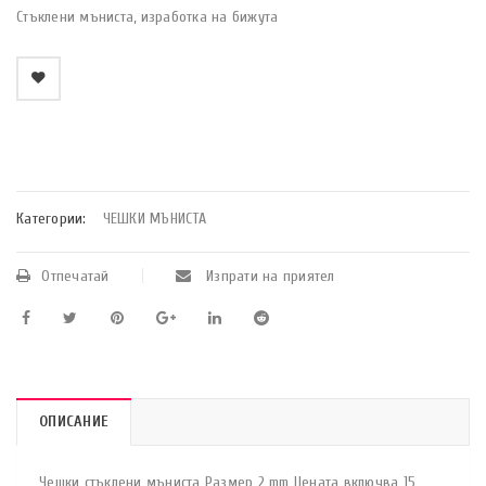
Стъклени мъниста, изработка на бижута
    Добави в любими
Категории:
ЧЕШКИ МЪНИСТА
Отпечатай
Изпрати на приятел
ОПИСАНИЕ
Чешки стъклени мъниста Размер 2 mm Цената включва 15