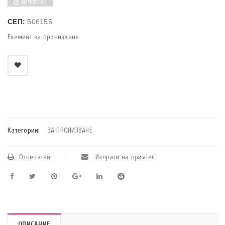
ИЗЧЕРПАН
СЕП:
506155
Елемент за пронизване
    Добави в любими
Категории:
ЗА ПРОНИЗВАНЕ
Отпечатай
Изпрати на приятел
ОПИСАНИЕ