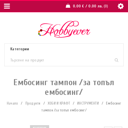
0.00
€
/ 0.00 лв.
0
Ембосинг тампон /за топъл
ембосинг/
Начало
/
Продукти
/
ХОБИ И КРАФТ
/
ИНСТРУМЕНТИ
/
Ембосинг
тампон /за топъл ембосинг/