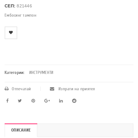
СЕП:
821446
Ембосинг тампон
    Добави в любими
Категории:
ИНСТРУМЕНТИ
Отпечатай
Изпрати на приятел
ОПИСАНИЕ