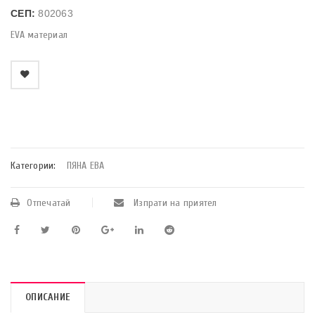
СЕП:
802063
EVA материал
    Добави в любими
Категории:
ПЯНА ЕВА
Отпечатай
Изпрати на приятел
ОПИСАНИЕ