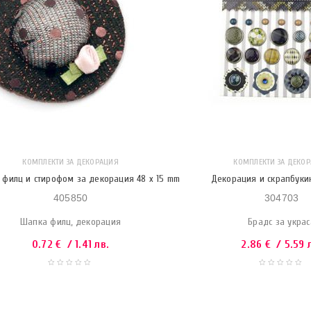
КОМПЛЕКТИ ЗА ДЕКОРАЦИЯ
КОМПЛЕКТИ ЗА ДЕКО
 филц и стирофом за декорация 48 x 15 mm
Декорация и скрапбуки
405850
304703
Шапка филц, декорация
Брадс за украс
0.72
€
/ 1.41 лв.
2.86
€
/ 5.59 