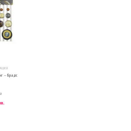
РАЦИЯ
нг – брадс
а
лв.