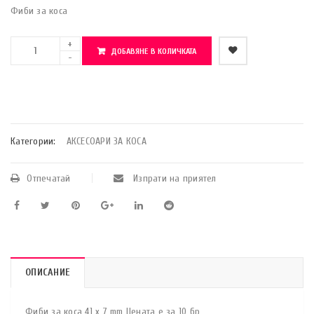
Фиби за коса
ДОБАВЯНЕ В КОЛИЧКАТА
    Добави в любими
Категории:
АКСЕСОАРИ ЗА КОСА
Отпечатай
Изпрати на приятел
ОПИСАНИЕ
Фиби за коса 41 x 7 mm Цената е за 10 бр