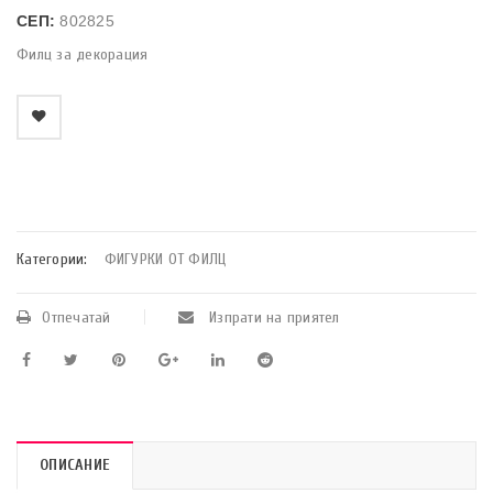
СЕП:
802825
Филц за декорация
    Добави в любими
Категории:
ФИГУРКИ ОТ ФИЛЦ
Отпечатай
Изпрати на приятел
ОПИСАНИЕ