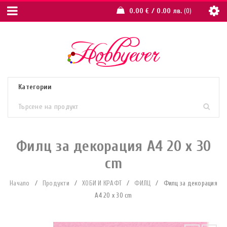
0.00
€
/ 0.00 лв.
0
Филц за декорация A4 20 x 30
cm
Начало
/
Продукти
/
ХОБИ И КРАФТ
/
ФИЛЦ
/
Филц за декорация
A4 20 x 30 cm