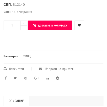
СЕП:
812140
Филц за декорация
ДОБАВЯНЕ В КОЛИЧКАТА
    Добави в любими
Категории:
ФИЛЦ
Отпечатай
Изпрати на приятел
ОПИСАНИЕ